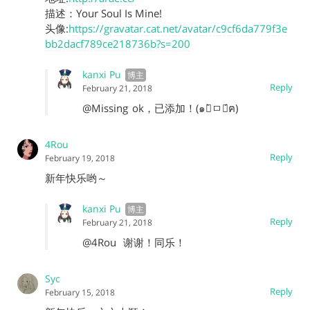
描述：Your Soul Is Mine!
头像:
https://gravatar.cat.net/avatar/c9cf6da779f3e
bb2dacf789ce218736b?s=200
kanxi Pu
Reply
February 21, 2018
@Missing
ok，已添加！(๑・̀ㅁ・́ฅ)
4Rou
Reply
February 19, 2018
新年快乐哟～
kanxi Pu
Reply
February 21, 2018
@4Rou
谢谢！同乐！
Syc
Reply
February 15, 2018